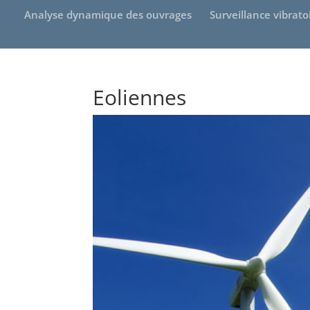
Analyse dynamique des ouvrages
Surveillance vibrat
Eoliennes