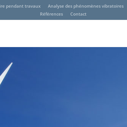
oire pendant travaux
Analyse des phénomènes vibratoires
Références
Contact